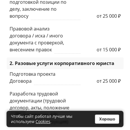
подготовкой позиции по
делу, заключение по
вопросу
от 25 000 ₽
Правовой анализ
договора / иска / иного
документа с проверкой,
внесением правок
от 15 000 ₽
2. Разовые услуги корпоративного юриста
Подготовка проекта
Договора
от 25 000 ₽
Разработка трудовой
документации (трудовой
договор, акты, положение
0
о премировании, KPI,
Чтобы сайт работал лучше мы
Хорошо
должностная инструкция)
от 25 000 ₽
используем
Cookies
.