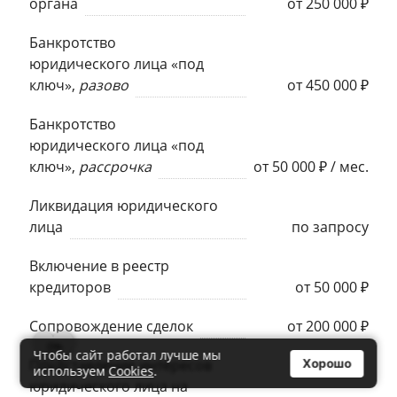
органа
от 250 000 ₽
Банкротство
юридического лица «под
ключ»,
разово
от 450 000 ₽
Банкротство
юридического лица «под
ключ»,
рассрочка
от 50 000 ₽ / мес.
Ликвидация юридического
лица
по запросу
Включение в реестр
кредиторов
от 50 000 ₽
Сопровождение сделок
от 200 000 ₽
0
Чтобы сайт работал лучше мы
Представление интересов
Хорошо
используем
Cookies
.
юридического лица на