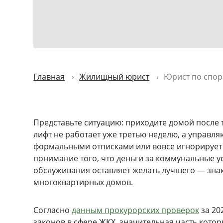
Главная
Жилищный юрист
Юрист по спо
Представьте ситуацию: приходите домой после т
лифт не работает уже третью неделю, а управ
формальными отписками или вовсе игнорирует
понимание того, что деньги за коммунальные у
обслуживания оставляет желать лучшего — зна
многоквартирных домов.
Согласно
данным прокурорских проверок
за 20
законов в сфере ЖКХ, значительная часть кото