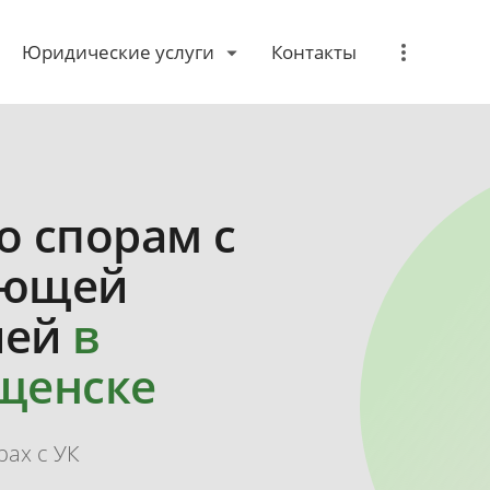
Юридические услуги
Контакты
о спорам с
яющей
ией
в
щенске
рах с УК